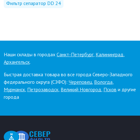
Фильтр сепаратор DD 24
Наши склады в городах
Санкт-Петербург
,
Калининград
,
Архангельск
.
Быстрая доставка товара во все города Северо-Западного
федерального округа (СЗФО):
Череповец
,
Вологда
,
Мурманск
,
Петрозаводск
,
Великий Новгород
,
Псков
и другие
города