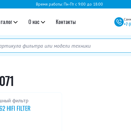
Время работы: Пн-Пт с 9:00 до 18:00
Сан
аталог
О нас
Контакты
+7
(
071
шный фильтр
62 HIFI FILTER