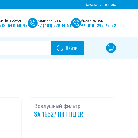
Заказать звонок.
кт-Петербург
Калининград
Архангельск
812)
648-50-49
+7
(401)
220-14-81
+7
(818)
245-76-62
Воздушный фильтр
SA 16527 HIFI FILTER