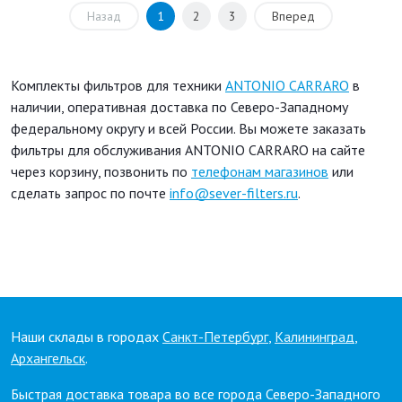
Назад
1
2
3
Вперед
Комплекты фильтров для техники
ANTONIO CARRARO
в
наличии, оперативная доставка по Северо-Западному
федеральному округу и всей России. Вы можете заказать
фильтры для обслуживания ANTONIO CARRARO на сайте
через корзину, позвонить по
телефонам магазинов
или
сделать запрос по почте
info@sever-filters.ru
.
Наши склады в городах
Санкт-Петербург
,
Калининград
,
Архангельск
.
Быстрая доставка товара во все города Северо-Западного