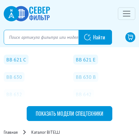
BB 621 C
BB 621 E
BB 630
BB 630 B
BB 632
BB 642
BORA C 80
DTV 100
ПОКАЗАТЬ
МОДЕЛИ СПЕЦТЕХНИКИ
DTV 135
DTV 14
Главная
Каталог BITELLI