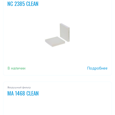
MA 1140
MA 1142
MA 1144
MA 1148
NC 2385 CLEAN
MA 115
MA 1155
MA 1157
MA 116
MA 1160
MA 1161
MA 1162
MA 1163
MA 1166
MA 1168
MA 1169
MA 117
MA 1172
MA 1174
MA 1175
MA 1176
MA 1177
В наличии
Подробнее
MA 1179
MA 118
MA 1186
MA 119
MA 1191
MA 1193
MA 1195
MA 1196
MA 1197
Воздушный фильтр
MA 1468 CLEAN
MA 1199
MA 121
MA 122
MA 123
MA 124