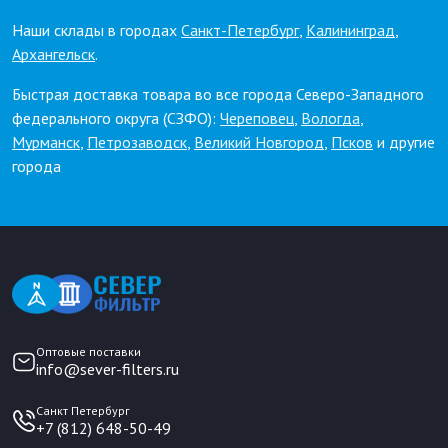
MA 360
MA 361
MA 362
MA 363
MA 366
Наши склады в городах
Санкт-Петербург
,
Калининград
,
Архангельск
.
MA 367
MA 368
MA 369
MA 370
MA 372
Быстрая доставка товара во все города Северо-Западного
MA 373
MA 375
MA 377
MA 378
MA 380
федерального округа (СЗФО):
Череповец
,
Вологда
,
Мурманск
,
Петрозаводск
,
Великий Новгород
,
Псков
и другие
города
MA 381
MA 382
MA 383
MA 384
Оптовые поставки
info@sever-filters.ru
Санкт Петербург
+7 (812) 648-50-49