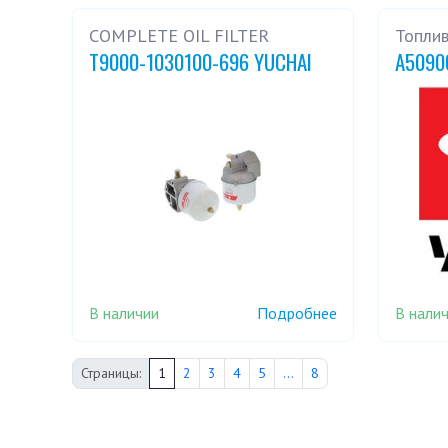
COMPLETE OIL FILTER
Топли
T9000-1030100-696 YUCHAI
A5090
В наличии
В нали
Подробнее
Страницы:
1
2
3
4
5
...
8