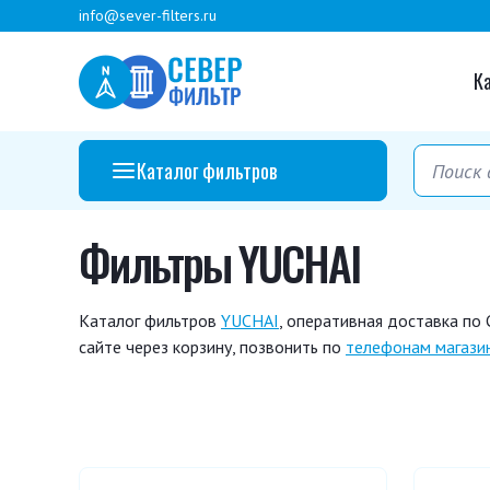
info@sever-filters.ru
К
Каталог фильтров
Фильтры YUCHAI
Каталог фильтров
YUCHAI
, оперативная доставка по
сайте через корзину, позвонить по
телефонам магази
150-1012000 C
150-1105020 A
A3000-1105
CX 1020
D00-305-02
D7300-1109101
JX 