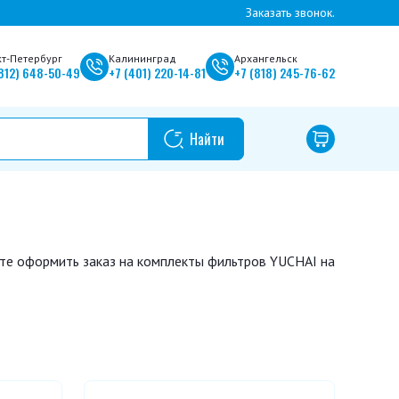
Заказать звонок.
кт-Петербург
Калининград
Архангельск
812)
648-50-49
+7
(401)
220-14-81
+7
(818)
245-76-62
ете оформить заказ на комплекты фильтров YUCHAI на
9102
CX 0712 A
CX 0712 B
CX 1017
522
R3000-1012240
R3000-1105140