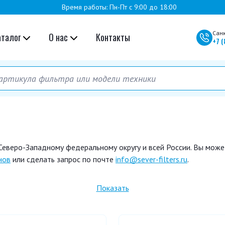
Время работы: Пн-Пт с 9:00 до 18:00
Сан
аталог
О нас
Контакты
+7
(
 Северо-Западному федеральному округу и всей России. Вы мож
нов
или сделать запрос по почте
info@sever-filters.ru
.
020
B7604-1105240
B7604-1105240-937
B7617-110
Показать
0813
JX 0814
JX 1011 B
JX 1012
JX 1013 A
K 1