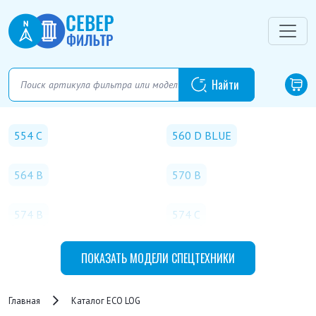
554 C
560 D BLUE
564 B
570 B
574 B
574 C
574 D
590 C
ПОКАЗАТЬ
МОДЕЛИ СПЕЦТЕХНИКИ
Главная
Каталог ECO LOG