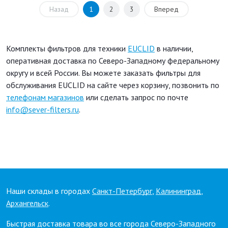
Назад
1
2
3
Вперед
Комплекты фильтров для техники
EUCLID
в наличии,
оперативная доставка по Северо-Западному федеральному
округу и всей России. Вы можете заказать фильтры для
обслуживания EUCLID на сайте через корзину, позвонить по
телефонам магазинов
или сделать запрос по почте
info@sever-filters.ru
.
Наши склады в городах
Санкт-Петербург
,
Калининград
,
Архангельск
.
Быстрая доставка товара во все города Северо-Западного