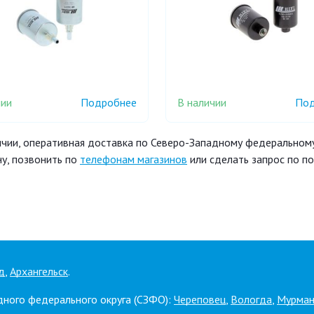
чии
В наличии
Подробнее
Под
чии, оперативная доставка по Северо-Западному федеральному 
у, позвонить по
телефонам магазинов
или сделать запрос по п
д
,
Архангельск
.
дного федерального округа (СЗФО):
Череповец
,
Вологда
,
Мурман