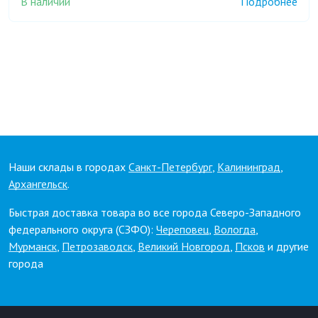
В наличии
Подробнее
Наши склады в городах
Санкт-Петербург
,
Калининград
,
Архангельск
.
Быстрая доставка товара во все города Северо-Западного
федерального округа (СЗФО):
Череповец
,
Вологда
,
Мурманск
,
Петрозаводск
,
Великий Новгород
,
Псков
и другие
города