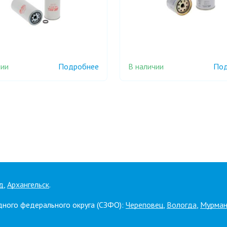
чии
В наличии
Подробнее
Под
д
,
Архангельск
.
дного федерального округа (СЗФО):
Череповец
,
Вологда
,
Мурман