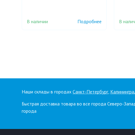
В наличии
В нали
Подробнее
Наши склады в городах
Санкт-Петербург
,
Калинингра
Быстрая доставка товара во все города Северо-Запа
города