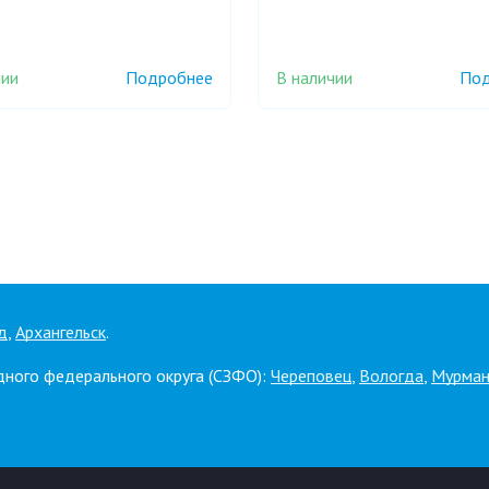
чии
В наличии
Подробнее
Под
д
,
Архангельск
.
дного федерального округа (СЗФО):
Череповец
,
Вологда
,
Мурман