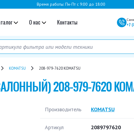
Время работы: Пн-Пт с 9:00 до 18:00
Сан
аталог
О нас
Контакты
+7
(
KOMATSU
208-979-7620 KOMATSU
САЛОННЫЙ)
208-979-7620 KOM
Производитель
KOMATSU
Артикул
2089797620