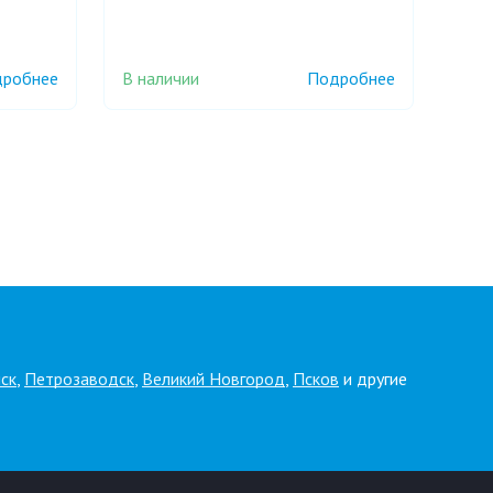
В наличии
робнее
Подробнее
ск
,
Петрозаводск
,
Великий Новгород
,
Псков
и другие