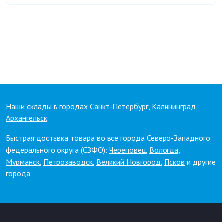
Наши склады в городах
Санкт-Петербург
,
Калининград
,
Архангельск
.
Быстрая доставка товара во все города Северо-Западного
федерального округа (СЗФО):
Череповец
,
Вологда
,
Мурманск
,
Петрозаводск
,
Великий Новгород
,
Псков
и другие
города