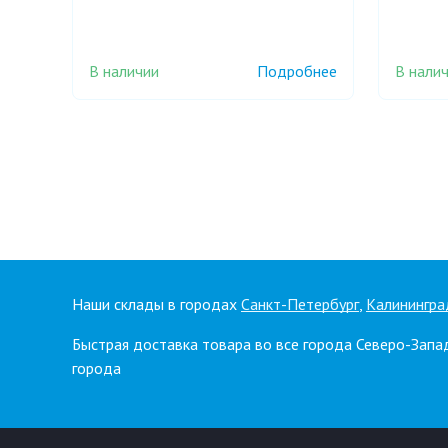
В наличии
В нали
Подробнее
Наши склады в городах
Санкт-Петербург
,
Калинингра
Быстрая доставка товара во все города Северо-Запа
города