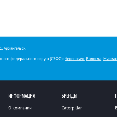
д
,
Архангельск
.
дного федерального округа (СЗФО):
Череповец
,
Вологда
,
Мурман
ИНФОРМАЦИЯ
БРЕНДЫ
О компании
Caterpillar