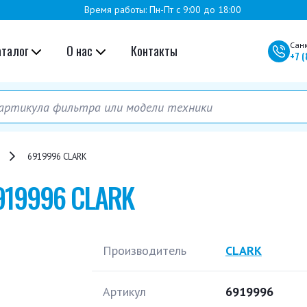
Время работы: Пн-Пт с 9:00 до 18:00
Сан
аталог
О нас
Контакты
+7
(
6919996 CLARK
919996 CLARK
Производитель
CLARK
Артикул
6919996