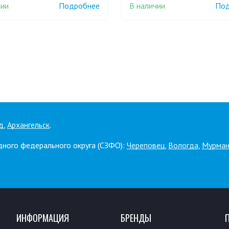
чии
В наличии
Подробнее
Под
д
,
Архангельск
.
дного федерального округа (СЗФО):
Череповец
,
Вологда
,
Мурман
ИНФОРМАЦИЯ
БРЕНДЫ