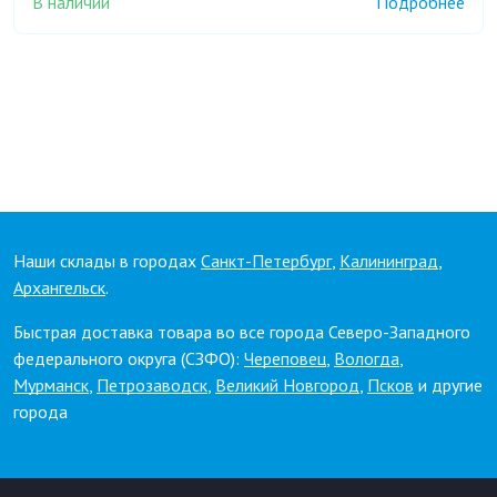
В наличии
Подробнее
Наши склады в городах
Санкт-Петербург
,
Калининград
,
Архангельск
.
Быстрая доставка товара во все города Северо-Западного
федерального округа (СЗФО):
Череповец
,
Вологда
,
Мурманск
,
Петрозаводск
,
Великий Новгород
,
Псков
и другие
города