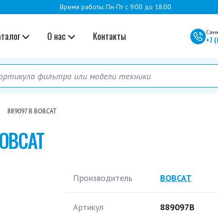
Время работы: Пн-Пт с 9:00 до 18:00
Сан
аталог
О нас
Контакты
+7
(
889097 B BOBCAT
BOBCAT
Производитель
BOBCAT
Артикул
889097B