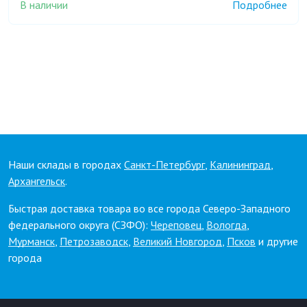
В наличии
Подробнее
Наши склады в городах
Санкт-Петербург
,
Калининград
,
Архангельск
.
Быстрая доставка товара во все города Северо-Западного
федерального округа (СЗФО):
Череповец
,
Вологда
,
Мурманск
,
Петрозаводск
,
Великий Новгород
,
Псков
и другие
города