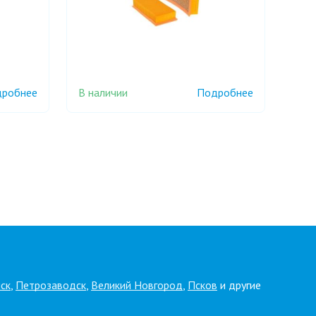
В наличии
робнее
Подробнее
ск
,
Петрозаводск
,
Великий Новгород
,
Псков
и другие