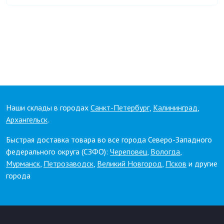
Наши склады в городах
Санкт-Петербург
,
Калининград
,
Архангельск
.
Быстрая доставка товара во все города Северо-Западного
федерального округа (СЗФО):
Череповец
,
Вологда
,
Мурманск
,
Петрозаводск
,
Великий Новгород
,
Псков
и другие
города