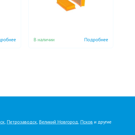
В наличии
робнее
Подробнее
ск
,
Петрозаводск
,
Великий Новгород
,
Псков
и другие