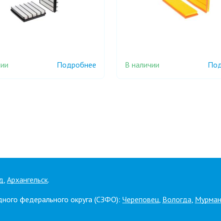
чии
В наличии
Подробнее
Под
д
,
Архангельск
.
дного федерального округа (СЗФО):
Череповец
,
Вологда
,
Мурман