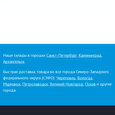
Наши склады в городах
Санкт-Петербург
,
Калининград
,
Архангельск
.
Быстрая доставка товара во все города Северо-Западного
федерального округа (СЗФО):
Череповец
,
Вологда
,
Мурманск
,
Петрозаводск
,
Великий Новгород
,
Псков
и другие
города