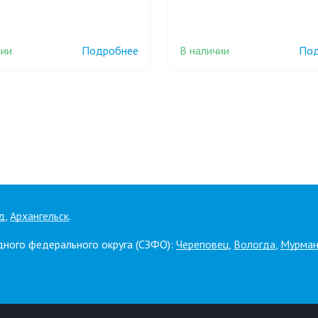
чии
В наличии
Подробнее
Под
д
,
Архангельск
.
дного федерального округа (СЗФО):
Череповец
,
Вологда
,
Мурман