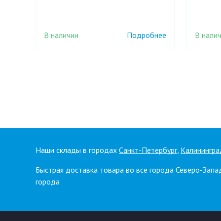
В наличии
В нали
Подробнее
Наши склады в городах
Санкт-Петербург
,
Калинингра
Быстрая доставка товара во все города Северо-Запа
города