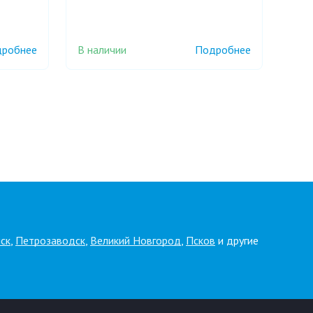
В наличии
робнее
Подробнее
ск
,
Петрозаводск
,
Великий Новгород
,
Псков
и другие