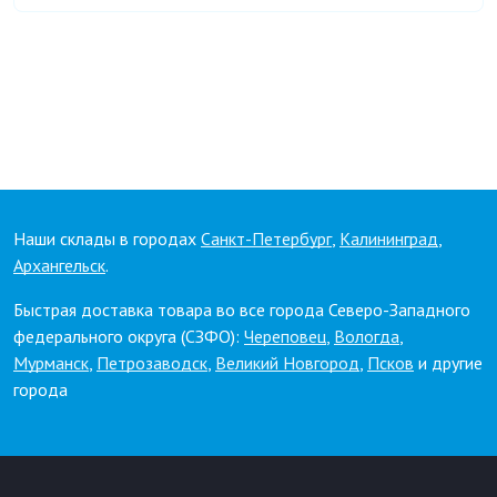
Наши склады в городах
Санкт-Петербург
,
Калининград
,
Архангельск
.
Быстрая доставка товара во все города Северо-Западного
федерального округа (СЗФО):
Череповец
,
Вологда
,
Мурманск
,
Петрозаводск
,
Великий Новгород
,
Псков
и другие
города