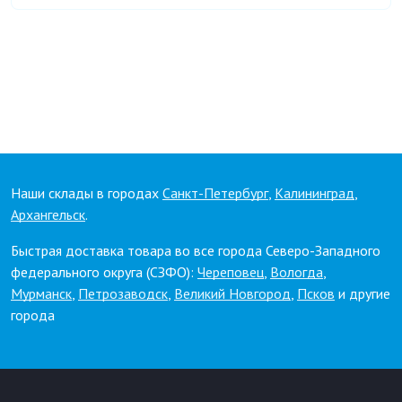
Наши склады в городах
Санкт-Петербург
,
Калининград
,
Архангельск
.
Быстрая доставка товара во все города Северо-Западного
федерального округа (СЗФО):
Череповец
,
Вологда
,
Мурманск
,
Петрозаводск
,
Великий Новгород
,
Псков
и другие
города