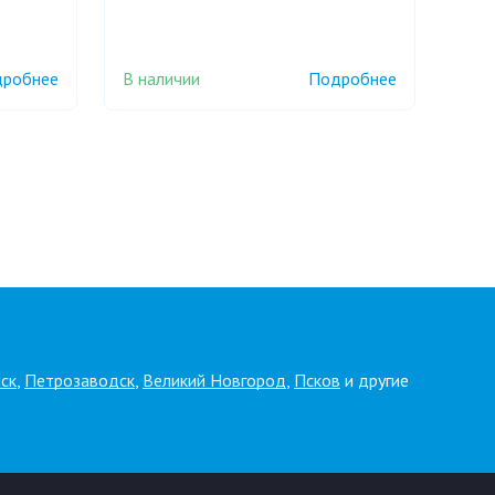
В наличии
робнее
Подробнее
ск
,
Петрозаводск
,
Великий Новгород
,
Псков
и другие