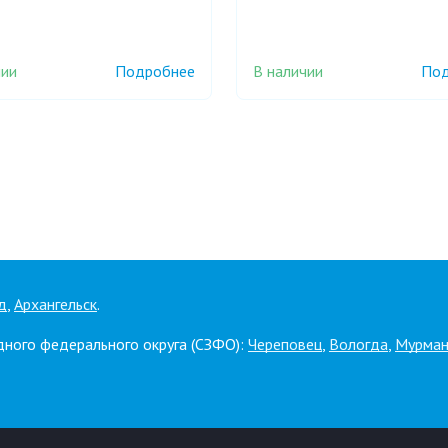
чии
В наличии
Подробнее
Под
д
,
Архангельск
.
дного федерального округа (СЗФО):
Череповец
,
Вологда
,
Мурман