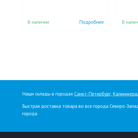
В наличии
В нали
Подробнее
Наши склады в городах
Санкт-Петербург
,
Калинингра
Быстрая доставка товара во все города Северо-Запа
города