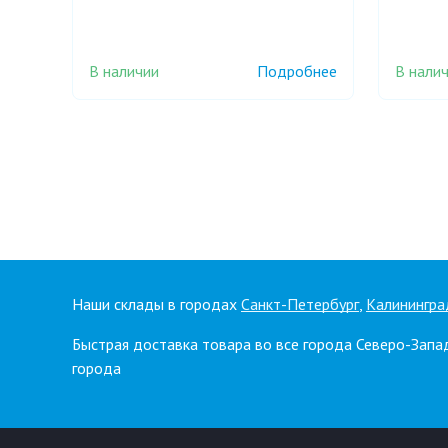
В наличии
В нали
Подробнее
Наши склады в городах
Санкт-Петербург
,
Калинингра
Быстрая доставка товара во все города Северо-Запа
города