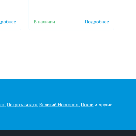
В наличии
робнее
Подробнее
ск
,
Петрозаводск
,
Великий Новгород
,
Псков
и другие