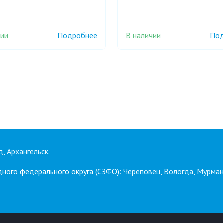
чии
В наличии
Подробнее
Под
д
,
Архангельск
.
дного федерального округа (СЗФО):
Череповец
,
Вологда
,
Мурман