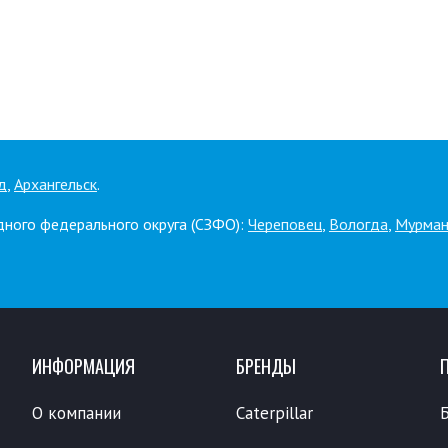
д
,
Архангельск
.
дного федерального округа (СЗФО):
Череповец
,
Вологда
,
Мурман
ИНФОРМАЦИЯ
БРЕНДЫ
О компании
Caterpillar