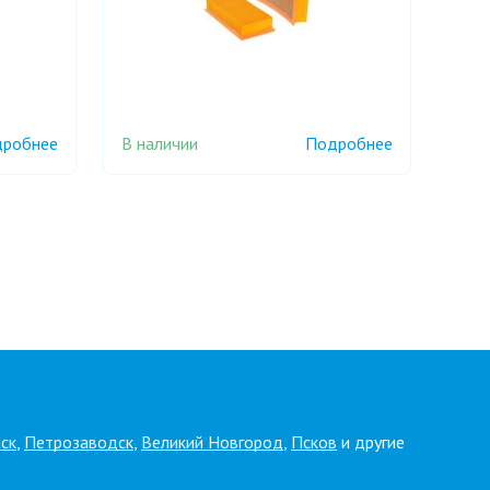
В наличии
робнее
Подробнее
ск
,
Петрозаводск
,
Великий Новгород
,
Псков
и другие