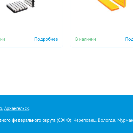
чии
В наличии
Подробнее
Под
д
,
Архангельск
.
дного федерального округа (СЗФО):
Череповец
,
Вологда
,
Мурман