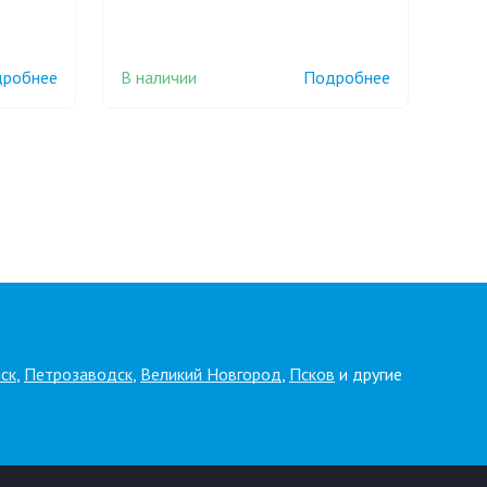
В наличии
робнее
Подробнее
ск
,
Петрозаводск
,
Великий Новгород
,
Псков
и другие