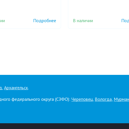
чии
В наличии
Подробнее
Под
д
,
Архангельск
.
дного федерального округа (СЗФО):
Череповец
,
Вологда
,
Мурман