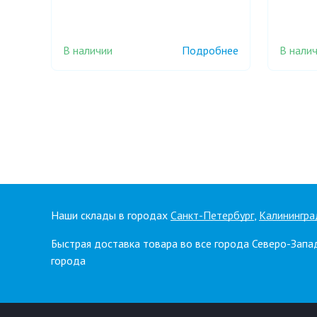
В наличии
В нали
Подробнее
Наши склады в городах
Санкт-Петербург
,
Калинингра
Быстрая доставка товара во все города Северо-Запа
города