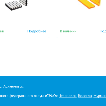
чии
В наличии
Подробнее
Под
д
,
Архангельск
.
дного федерального округа (СЗФО):
Череповец
,
Вологда
,
Мурман