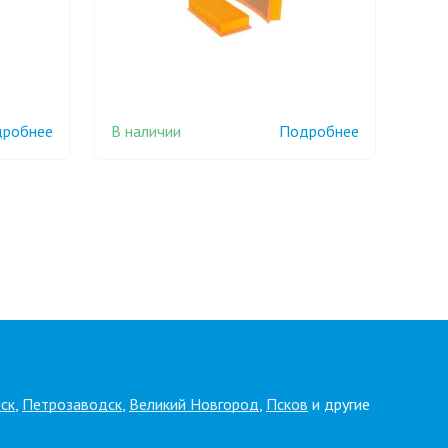
В наличии
робнее
Подробнее
ск
,
Петрозаводск
,
Великий Новгород
,
Псков
и другие