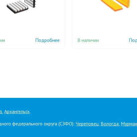
чии
В наличии
Подробнее
Под
д
,
Архангельск
.
дного федерального округа (СЗФО):
Череповец
,
Вологда
,
Мурман