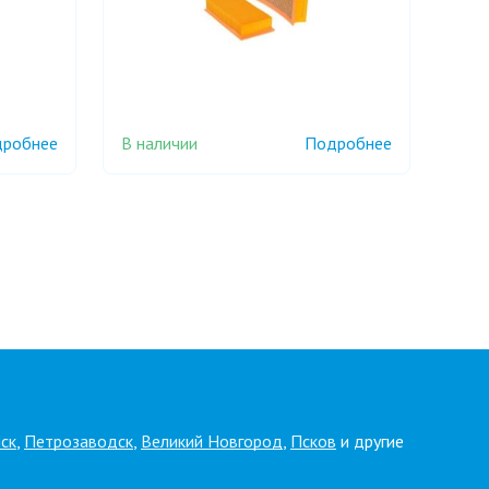
В наличии
робнее
Подробнее
ск
,
Петрозаводск
,
Великий Новгород
,
Псков
и другие