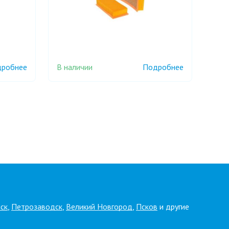
В наличии
робнее
Подробнее
ск
,
Петрозаводск
,
Великий Новгород
,
Псков
и другие