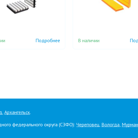
чии
В наличии
Подробнее
Под
д
,
Архангельск
.
дного федерального округа (СЗФО):
Череповец
,
Вологда
,
Мурман