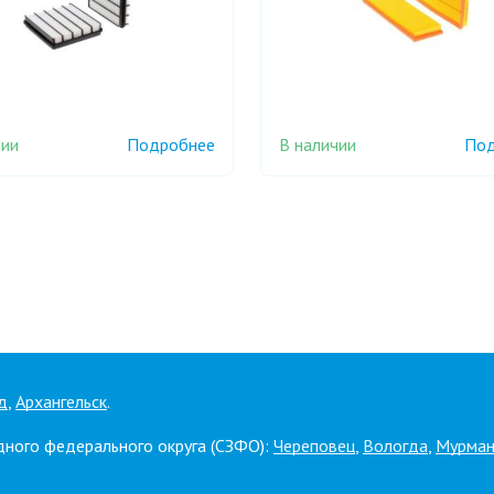
чии
В наличии
Подробнее
Под
д
,
Архангельск
.
дного федерального округа (СЗФО):
Череповец
,
Вологда
,
Мурман