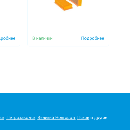
В наличии
робнее
Подробнее
ск
,
Петрозаводск
,
Великий Новгород
,
Псков
и другие