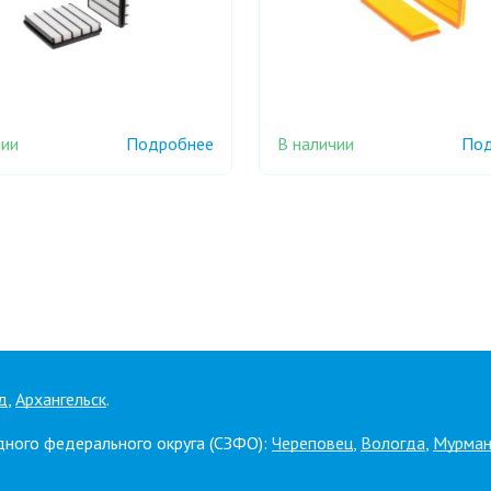
чии
В наличии
Подробнее
Под
д
,
Архангельск
.
дного федерального округа (СЗФО):
Череповец
,
Вологда
,
Мурман