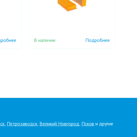
В наличии
робнее
Подробнее
ск
,
Петрозаводск
,
Великий Новгород
,
Псков
и другие