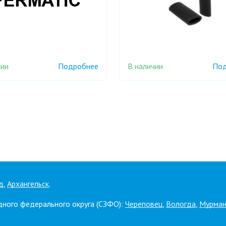
чии
В наличии
Подробнее
Под
д
,
Архангельск
.
дного федерального округа (СЗФО):
Череповец
,
Вологда
,
Мурман