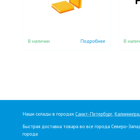
В наличии
В нали
Подробнее
Наши склады в городах
Санкт-Петербург
,
Калинингра
Быстрая доставка товара во все города Северо-Запа
города