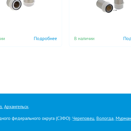
чии
В наличии
Подробнее
Под
д
,
Архангельск
.
дного федерального округа (СЗФО):
Череповец
,
Вологда
,
Мурман