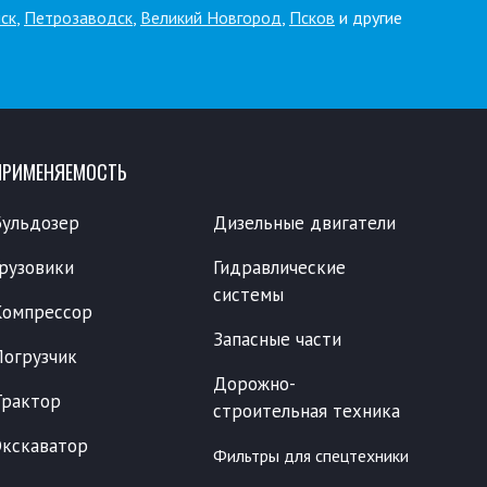
ск
,
Петрозаводск
,
Великий Новгород
,
Псков
и другие
ПРИМЕНЯЕМОСТЬ
Бульдозер
Дизельные двигатели
Грузовики
Гидравлические
системы
Компрессор
Запасные части
Погрузчик
Дорожно-
Трактор
строительная техника
Экскаватор
Фильтры для спецтехники