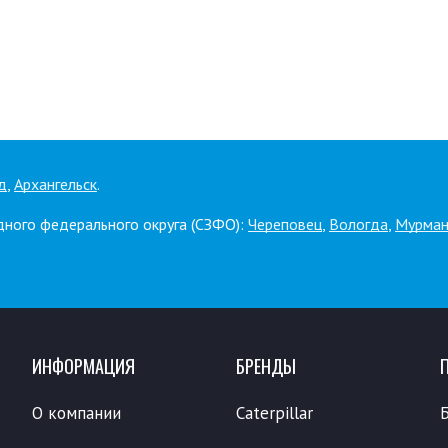
д
,
Архангельск
.
дного федерального округа (СЗФО):
Череповец
,
Вологда
,
Мурман
ИНФОРМАЦИЯ
БРЕНДЫ
О компании
Caterpillar