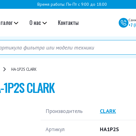
Время работы: Пн-Пт с 9:00 до 18:00
Сан
аталог
О нас
Контакты
+7
(
HA-1P2S CLARK
-1P2S CLARK
Производитель
CLARK
Артикул
HA1P2S