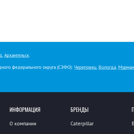
д
,
Архангельск
.
дного федерального округа (СЗФО):
Череповец
,
Вологда
,
Мурман
ИНФОРМАЦИЯ
БРЕНДЫ
О компании
Caterpillar