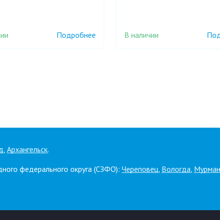
чии
В наличии
Подробнее
Под
д
,
Архангельск
.
дного федерального округа (СЗФО):
Череповец
,
Вологда
,
Мурман