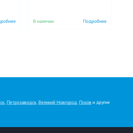
В наличии
робнее
Подробнее
ск
,
Петрозаводск
,
Великий Новгород
,
Псков
и другие