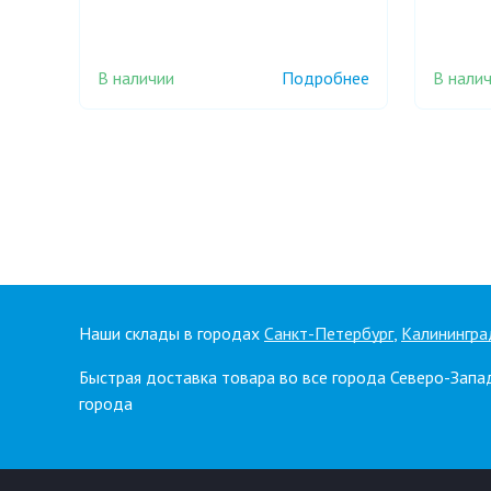
В наличии
В нали
Подробнее
Наши склады в городах
Санкт-Петербург
,
Калинингра
Быстрая доставка товара во все города Северо-Запа
города