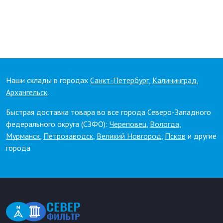
Наши склады в городах
Санкт-Петербург
,
Калининград
,
Архангельск
.
Быстрая доставка товара во все города Северо-Западного
федерального округа (СЗФО):
Череповец
,
Вологда
,
Мурманск
,
Петрозаводск
,
Великий Новгород
,
Псков
и другие
города