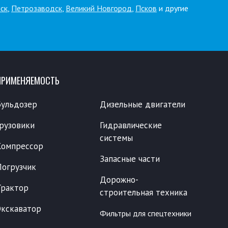
ск
,
Петрозаводск
,
Великий Новгород
,
Псков
и другие
ПРИМЕНЯЕМОСТЬ
Бульдозер
Дизельные двигатели
Грузовики
Гидравлические
системы
Компрессор
Запасные части
Погрузчик
Дорожно-
Трактор
строительная техника
Экскаватор
Фильтры для спецтехники