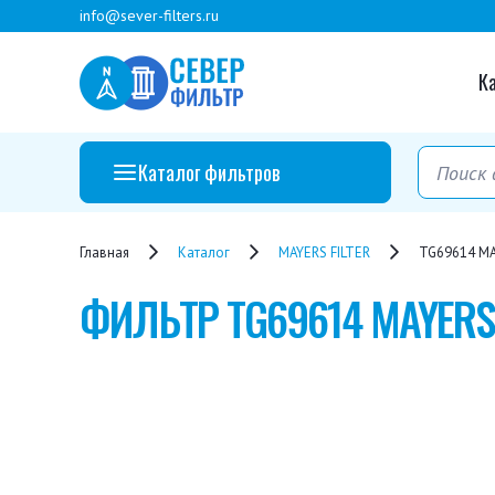
info@sever-filters.ru
К
Каталог фильтров
Главная
Каталог
MAYERS FILTER
TG69614 MA
ФИЛЬТР
TG69614 MAYERS 