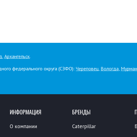
д
,
Архангельск
.
дного федерального округа (СЗФО):
Череповец
,
Вологда
,
Мурман
ИНФОРМАЦИЯ
БРЕНДЫ
О компании
Caterpillar