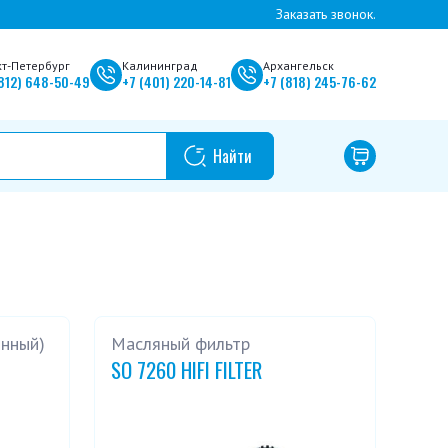
Заказать звонок.
кт-Петербург
Калининград
Архангельск
812)
648-50-49
+7
(401)
220-14-81
+7
(818)
245-76-62
онный)
Масляный фильтр
SO 7260 HIFI FILTER