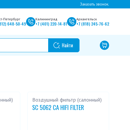
Заказать звонок.
кт-Петербург
Калининград
Архангельск
812)
648-50-49
+7
(401)
220-14-81
+7
(818)
245-76-62
онный)
Воздушный фильтр (салонный)
SC 5062 CA HIFI FILTER