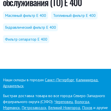
обслуживания (ТО) E 400
Масляный фильтр E 400
Топливный фильтр E 400
Гидравлический фильтр E 400
Фильтр сепаратор E 400
Наши склады в городах
Санкт-Петербург
,
Калининград
,
Архангельск
.
Быстрая доставка товара во все города Северо-Западного
федерального округа (СЗФО):
Череповец
,
Вологда
,
Мурманск
,
Петрозаводск
,
Великий Новгород
,
Псков
и другие